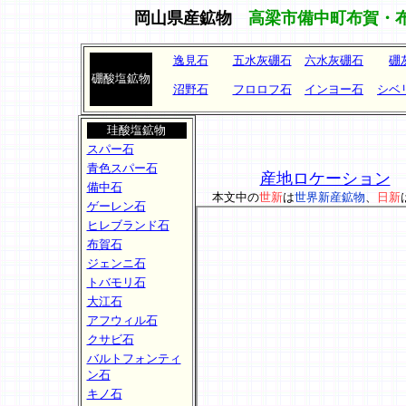
岡山県産鉱物
高梁市備中町布賀・
逸見石
五水灰硼石
六水灰硼石
硼
硼酸塩鉱物
沼野石
フロロフ石
インヨー石
シベ
珪酸塩鉱物
スパー石
青色スパー石
産地ロケーション
備中石
本文中の
世新
は
世界新産鉱物
、
日新
ゲーレン石
ヒレブランド石
布賀石
ジェンニ石
トバモリ石
大江石
アフウィル石
クサビ石
バルトフォンティ
ン石
キノ石