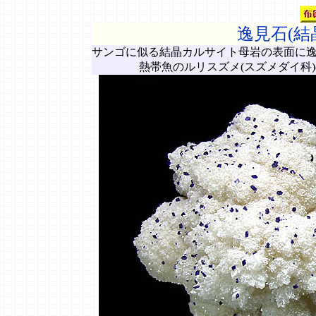
逸見石(結
サンゴに似る結晶カルサイト母岩の表面に
熱帯魚のルリスズメ(スズメダイ科