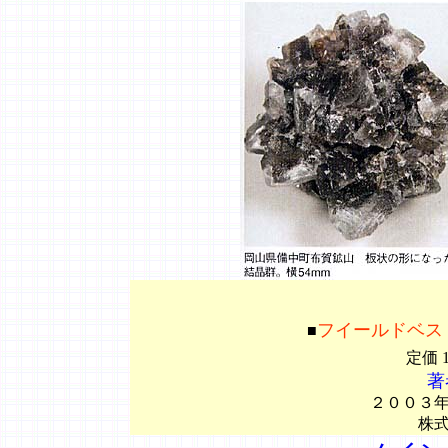
フイールドベス
■
定価 
著
２００３
株