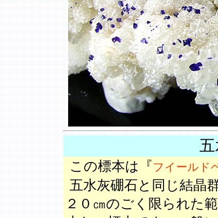
五
この標本は『
フイールド
五水灰硼石と同じ結晶
２０㎝のごく限られた範