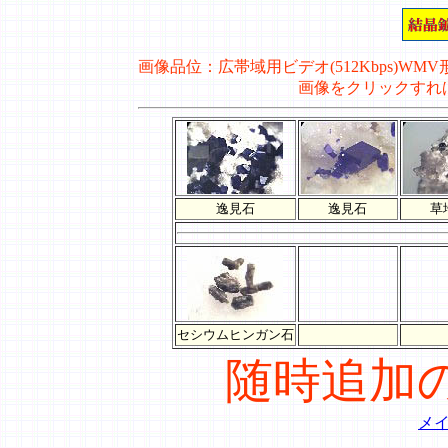
画像品位：広帯域用ビデオ(512Kbps)WMV形式
画像をクリックすれ
逸見石
逸見石
草
セシウムヒンガン石
随時追加
メ